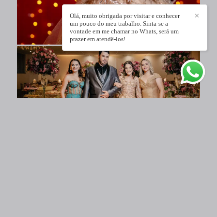
Olá, muito obrigada por visitar e conhecer
✕
um pouco do meu trabalho. Sinta-se a
vontade em me chamar no Whats, será um
prazer em atendê-los!