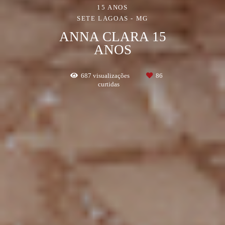
15 ANOS
SETE LAGOAS - MG
ANNA CLARA 15
ANOS
687
visualizações
86
curtidas