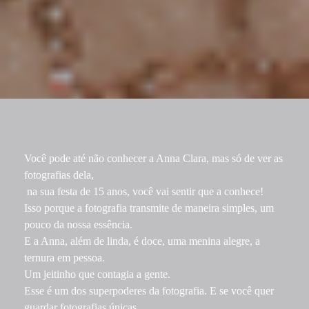
Você pode até não conhecer a Anna Clara, mas só de ver as
fotografias dela,
na sua festa de 15 anos, você vai sentir que a conhece!
Isso porque a fotografia transmite de maneira simples, um
pouco da nossa essência.
E a Anna, além de linda, é doce, uma menina alegre, a
ternura em pessoa.
Um jeitinho que contagia a gente.
Esse é um dos superpoderes da fotografia. E se você quer
guardar fotografias únicas