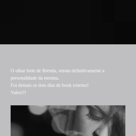
O olhar forte de Brenda, retrata definitivamente a
personalidade da menina.
Foi demais os dois dias de book externo!
Valeu!!!