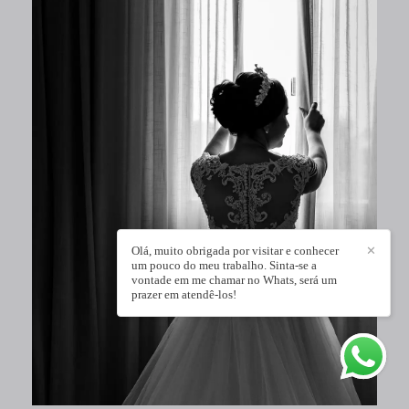
Olá, muito obrigada por visitar e conhecer
✕
um pouco do meu trabalho. Sinta-se a
vontade em me chamar no Whats, será um
prazer em atendê-los!