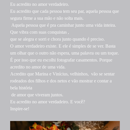
Eu acredito no amor verdadeiro.
Eu acredito que cada pessoa tem seu par, aquela pessoa que
segura firme a sua mão e não solta mais.
Aquela pessoa que é pra caminhar junto uma vida inteira.
Que vibra com suas conquistas ,
que se alegra e sorri e chora junto quando é preciso.
O amor verdadeiro existe. E ele é simples de se ver. Basta
um olhar que o outro não espera, uma palavra ou um toque.
É por isso que eu escolhi fotografar casamentos. Porque
acredito no amor de uma vida.
Acredito que Marina e Vinícius, velhinhos, vão se sentar
rodeados dos filhos e dos netos e vão mostrar e contar a
bela história
de amor que viveram juntos.
Eu acredito no amor verdadeiro. E você?
Inspire-se!