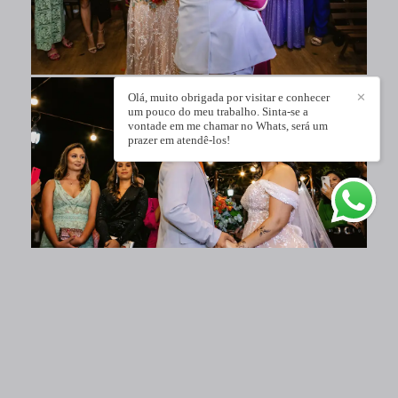
Olá, muito obrigada por visitar e conhecer
✕
um pouco do meu trabalho. Sinta-se a
vontade em me chamar no Whats, será um
prazer em atendê-los!