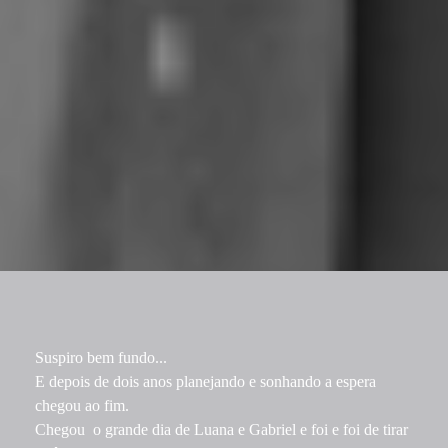
Suspiro bem fundo...
E depois de dois anos planejando e sonhando a espera
chegou ao fim.
Chegou o grande dia de Luana e Gabriel e foi e foi de tirar