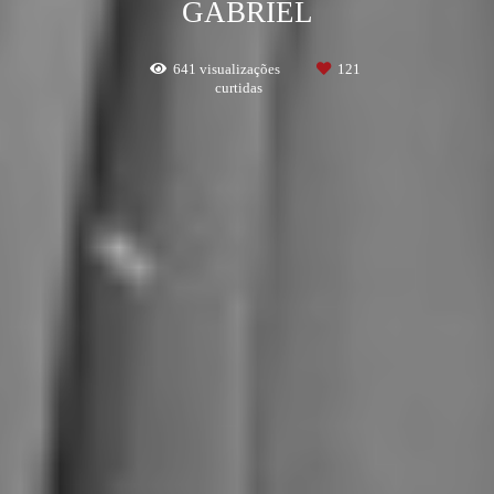
GABRIEL
641
visualizações
121
curtidas