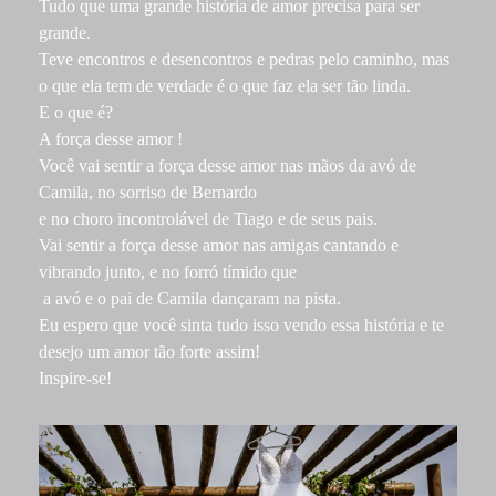
Tudo que uma grande história de amor precisa para ser
grande.
Teve encontros e desencontros e pedras pelo caminho, mas
o que ela tem de verdade é o que faz ela ser tão linda.
E o que é?
A força desse amor !
Você vai sentir a força desse amor nas mãos da avó de
Camila, no sorriso de Bernardo
e no choro incontrolável de Tiago e de seus pais.
Vai sentir a força desse amor nas amigas cantando e
vibrando junto, e no forró tímido que
a avó e o pai de Camila dançaram na pista.
Eu espero que você sinta tudo isso vendo essa história e te
desejo um amor tão forte assim!
Inspire-se!