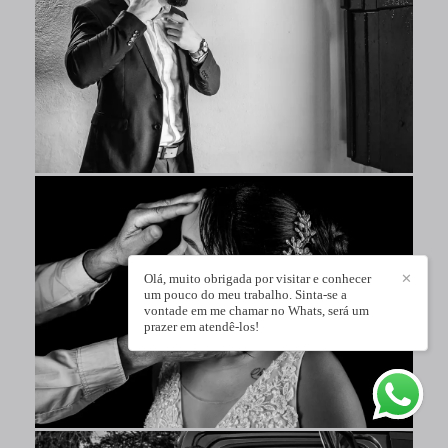
Olá, muito obrigada por visitar e conhecer
✕
um pouco do meu trabalho. Sinta-se a
vontade em me chamar no Whats, será um
prazer em atendê-los!