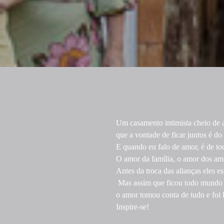
Um casamento intimista cheio de a
que a vontade de ficar juntos é 
E quando eu falo de amor, é de to
O amor da família, o amor dos ami
Antes da troca das alianças eles 
Mas assim que ficou todo mundo j
o amor tomou conta de tudo e foi 
Inspire-se!