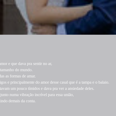
mor e que dava pra sentir no ar,
do tamanho do mundo.
das as formas de amar.
gos e principalmente do amor desse casal que é a tampa e o balaio.
estavam um pouco tímidos e dava pra ver a ansiedade deles.
unto numa vibração incrível para essa união,
lindo demais da conta.