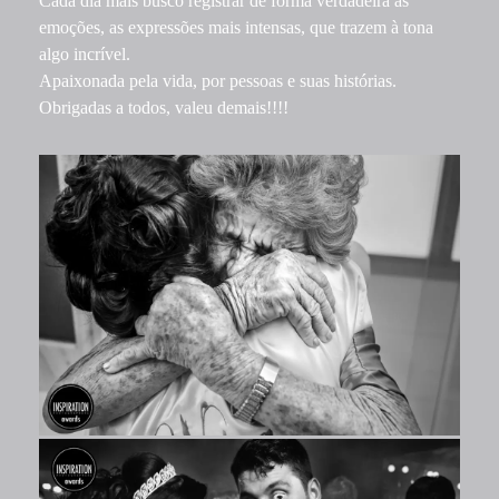
Cada dia mais busco registrar de forma verdadeira as
emoções, as expressões mais intensas, que trazem à tona
algo incrível.
Apaixonada pela vida, por pessoas e suas histórias.
Obrigadas a todos, valeu demais!!!!