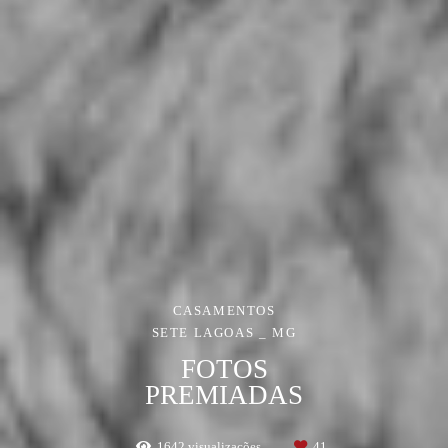
CASAMENTOS
SETE LAGOAS _ MG
FOTOS
PREMIADAS
1642
visualizações
41