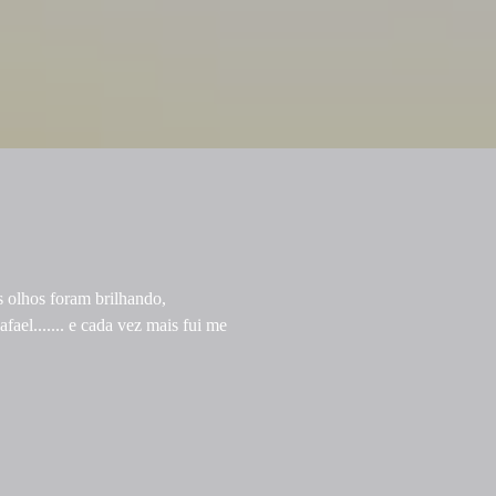
s olhos foram brilhando,
ael....... e cada vez mais fui me