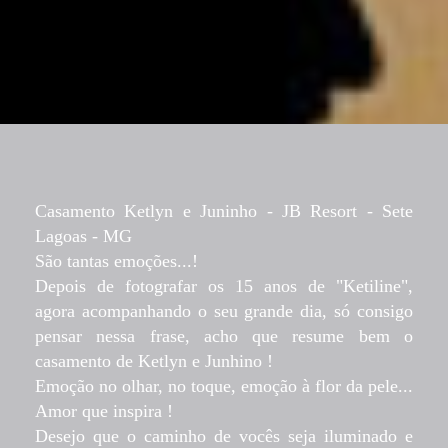
Casamento Ketlyn e Juninho - JB Resort - Sete
Lagoas - MG
São tantas emoções...!
Depois de fotografar os 15 anos de "Ketiline",
agora acompanhando o seu grande dia,
só consigo
pensar nessa frase, acho que resume bem o
casamento de Ketlyn e Junhino !
Emoção no olhar, no toque, emoção à flor da pele...
Amor que inspira !
Desejo que o caminho de vocês seja iluminado e