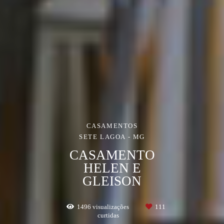
CASAMENTOS
SETE LAGOA - MG
CASAMENTO
HELEN E
GLEISON
1496
visualizações
111
curtidas