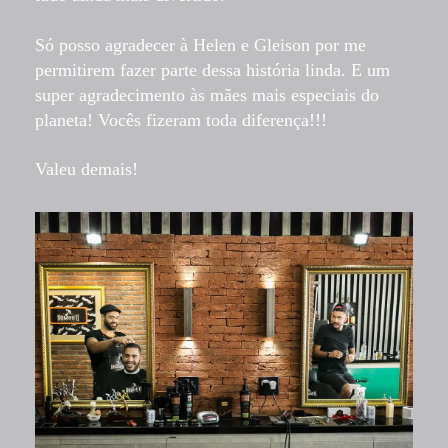
Só posso agradecer à Helen e Gleison por me
permitirem fazer parte dessa história linda. E um
super agradecimento às mães mais especiais do
planeta!
Vocês fizeram toda diferença!!!
Valeu demais!