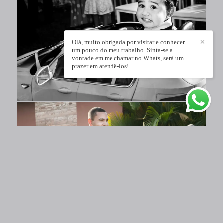
Olá, muito obrigada por visitar e conhecer
✕
um pouco do meu trabalho. Sinta-se a
vontade em me chamar no Whats, será um
prazer em atendê-los!