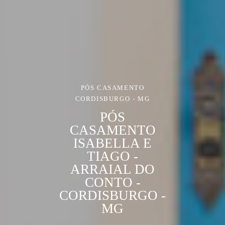
PÓS CASAMENTO
CORDISBURGO - MG
PÓS
CASAMENTO
ISABELLA E
TIAGO -
ARRAIAL DO
CONTO -
CORDISBURGO -
MG