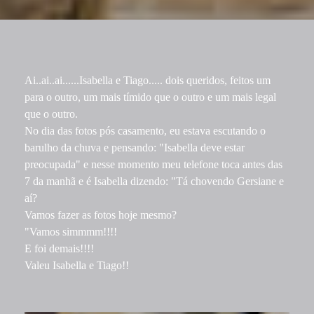
Ai..ai..ai......Isabella e Tiago..... dois queridos, feitos um
para o outro, um mais tímido que o outro e um mais legal
que o outro.
No dia das fotos pós casamento, eu estava escutando o
barulho da chuva e pensando: "Isabella deve estar
preocupada" e nesse momento meu telefone toca antes das
7 da manhã e é Isabella dizendo: "Tá chovendo Gersiane e
aí?
Vamos fazer as fotos hoje mesmo?
"Vamos simmmm!!!!
E foi demais!!!!
Valeu Isabella e Tiago!!