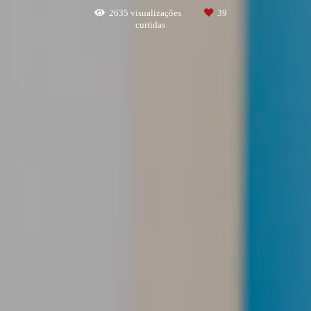
2635
visualizações
39
curtidas