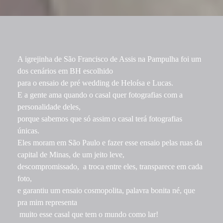
A igrejinha de São Francisco de Assis na Pampulha foi um
dos cenários em BH escolhido
para o ensaio de pré wedding de Heloísa e Lucas.
E a gente ama quando o casal quer fotografias com a
personalidade deles,
porque sabemos que só assim o casal terá fotografias
únicas.
Eles moram em São Paulo e fazer esse ensaio pelas ruas da
capital de Minas, de um jeito leve,
descompromissado, a troca entre eles, transparece em cada
foto,
e garantiu um ensaio cosmopolita, palavra bonita né, que
pra mim representa
muito esse casal que tem o mundo como lar!