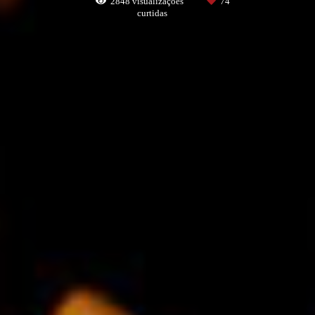
2848
visualizações
74
curtidas