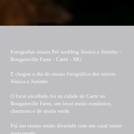
Fotografias ensaio Pré wedding Jéssica e Juninho -
Bougainville Farm - Caeté - MG
E chegou o dia do ensaio fotográfico dos noivos
Jéssica e Juninho.
O local escolhido foi na cidade de Caeté no
Bougainville Farm, um local muito romântico,
charmoso e de muito verde.
Foi um ensaio muito divertido com um casal muito
apaixonado.