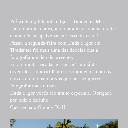
Pré wedding Eduarda e Igor - Tiradentes MG
Um amor que começou na infância e vai até o altar.
Como não se apaixonar por essa história!?
Passar a segunda-feira com Duda e Igor em
Tiradentes foi mais uma das delícias que a
fotografia me deu de presente.
Foram muitas risadas e "causos" pra lá de
divertidos, compartilhar esses momentos com os
noivos é um dos motivos que me faz querer
fotografar mais e mais...
Duda e Igor vocês são muito especiais. Obrigada
por todo o carinho!
Que venha o Grande Dia!!!