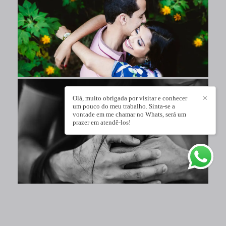
Olá, muito obrigada por visitar e conhecer
✕
um pouco do meu trabalho. Sinta-se a
vontade em me chamar no Whats, será um
prazer em atendê-los!